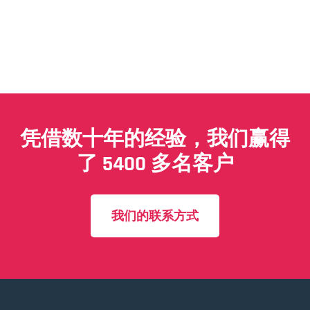
凭借数十年的经验，我们赢得
了 5400 多名客户
我们的联系方式