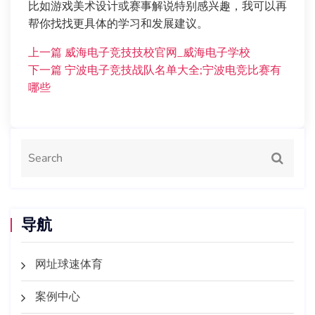
比如游戏美术设计或赛事解说特别感兴趣，我可以再
帮你找找更具体的学习和发展建议。
上一篇
威海电子竞技技校官网_威海电子学校
下一篇
宁波电子竞技战队名单大全;宁波电竞比赛有
哪些
导航
网址球速体育
案例中心